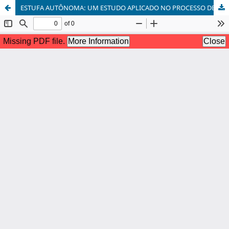
ESTUFA AUTÔNOMA: UM ESTUDO APLICADO NO PROCESSO DE RADIAÇÃO LUMINOSA