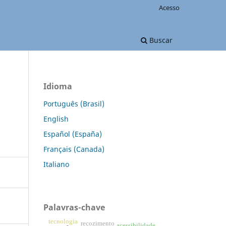
Acesso
Buscar
Idioma
:
Português (Brasil)
English
Español (España)
Français (Canada)
Italiano
Palavras-chave
tecnologia
recozimento
acessibilidade