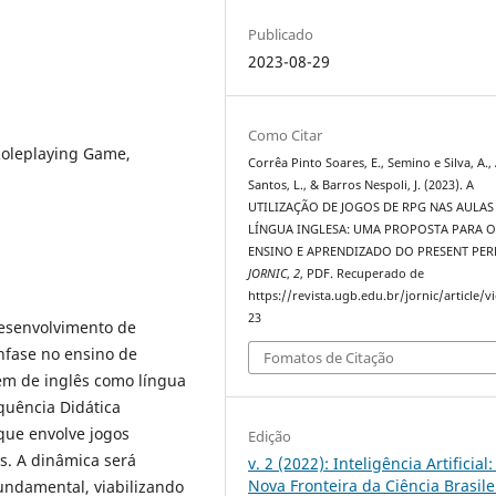
Publicado
2023-08-29
Como Citar
Roleplaying Game,
Corrêa Pinto Soares, E., Semino e Silva, A.,
Santos, L., & Barros Nespoli, J. (2023). A
UTILIZAÇÃO DE JOGOS DE RPG NAS AULAS
LÍNGUA INGLESA: UMA PROPOSTA PARA 
ENSINO E APRENDIZADO DO PRESENT PER
JORNIC
,
2
, PDF. Recuperado de
https://revista.ugb.edu.br/jornic/article/v
23
 desenvolvimento de
nfase no ensino de
Fomatos de Citação
em de inglês como língua
equência Didática
 que envolve jogos
Edição
s. A dinâmica será
v. 2 (2022): Inteligência Artificial:
Nova Fronteira da Ciência Brasile
undamental, viabilizando