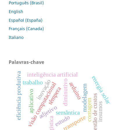
Português (Brasil)
English
Español (España)
Français (Canada)
Italiano
Palavras-chave
eficiência produtiva
inteligência artificial
energia solar
inovação
diminutivo
trabalho
arduino
visão computacional
modelagem
têmpera
aplicativo
gestão de custos
contagem
insumos
adjetivo
semântica
estudo
transporte
logística