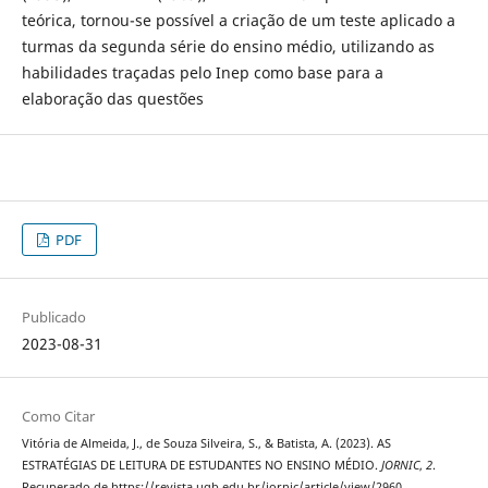
teórica, tornou-se possível a criação de um teste aplicado a
turmas da segunda série do ensino médio, utilizando as
habilidades traçadas pelo Inep como base para a
elaboração das questões
PDF
Publicado
2023-08-31
Como Citar
Vitória de Almeida, J., de Souza Silveira, S., & Batista, A. (2023). AS
ESTRATÉGIAS DE LEITURA DE ESTUDANTES NO ENSINO MÉDIO.
JORNIC
,
2
.
Recuperado de https://revista.ugb.edu.br/jornic/article/view/2960