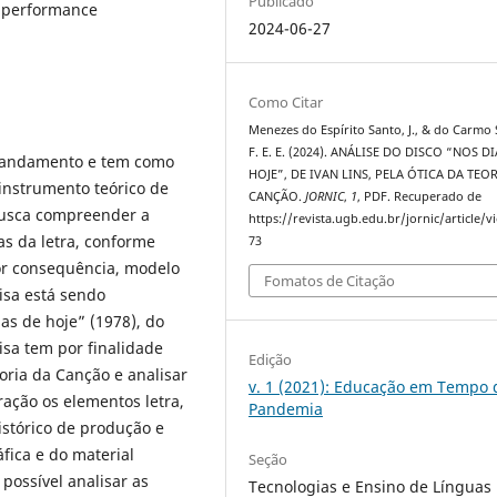
Publicado
a, performance
2024-06-27
Como Citar
Menezes do Espírito Santo, J., & do Carmo
F. E. E. (2024). ANÁLISE DO DISCO “NOS D
m andamento e tem como
HOJE”, DE IVAN LINS, PELA ÓTICA DA TEO
instrumento teórico de
CANÇÃO.
JORNIC
,
1
, PDF. Recuperado de
 busca compreender a
https://revista.ugb.edu.br/jornic/article/v
as da letra, conforme
73
por consequência, modelo
Fomatos de Citação
isa está sendo
as de hoje” (1978), do
isa tem por finalidade
Edição
oria da Canção e analisar
v. 1 (2021): Educação em Tempo 
ação os elementos letra,
Pandemia
stórico de produção e
fica e do material
Seção
 possível analisar as
Tecnologias e Ensino de Línguas