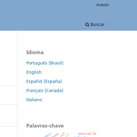
Acesso
Buscar
Idioma
Português (Brasil)
English
Español (España)
Français (Canada)
Italiano
Palavras-chave
têmpera
insumos
autocad 3d