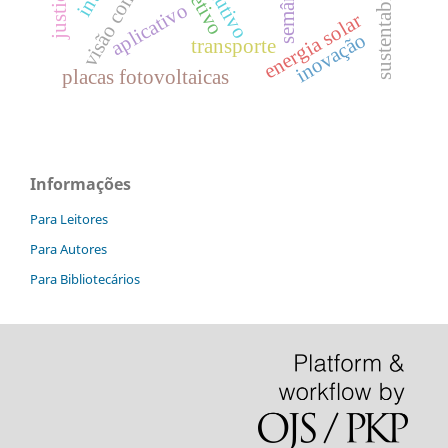
sustentabilidade
semântica
adjetivo
aplicativo
energia solar
inovação
transporte
placas fotovoltaicas
Informações
Para Leitores
Para Autores
Para Bibliotecários