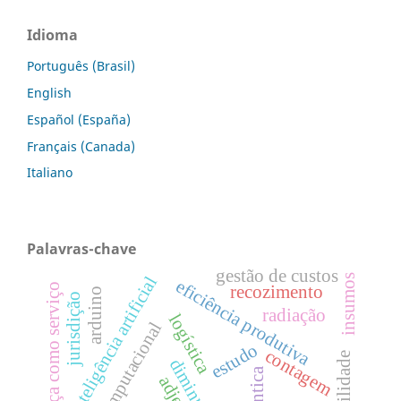
Idioma
Português (Brasil)
English
Español (España)
Français (Canada)
Italiano
Palavras-chave
gestão de custos
insumos
inteligência artificial
eficiência produtiva
justiça como serviço
recozimento
arduino
jurisdição
radiação
logística
visão computacional
estudo
contagem
diminutivo