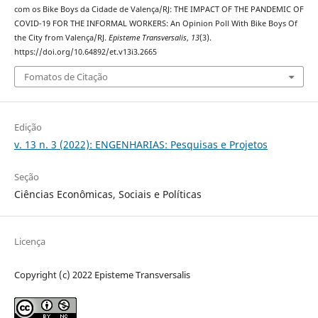
com os Bike Boys da Cidade de Valença/RJ: THE IMPACT OF THE PANDEMIC OF
COVID-19 FOR THE INFORMAL WORKERS: An Opinion Poll With Bike Boys Of
the City from Valença/RJ.
Episteme Transversalis
,
13
(3).
https://doi.org/10.64892/et.v13i3.2665
Fomatos de Citação
Edição
v. 13 n. 3 (2022): ENGENHARIAS: Pesquisas e Projetos
Seção
Ciências Econômicas, Sociais e Políticas
Licença
Copyright (c) 2022 Episteme Transversalis