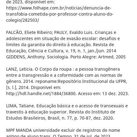
de 2023, disponível em:
https://www.folhape.com.br/noticias/denuncia-de-
transfobia-cometida-por-professor-contra-aluno-do-
colegio/282503/
FALCÃO, Eliete Ribeiro; PAULY, Evaldo Luis. Crianças e
adolescentes em situação de evasão escolar: desafios e
limites da garantia do direito à educação. Revista de
Educação, Ciência e Cultura, v. 19, n. 1, jan./jun. 2014
GIDDENS, Anthony. Sociologia. Porto Alegre: Artmed, 2005
LANZ, Leticia. O Corpo da roupa : a pessoa transgênera
entre a transgressão e a coformidade com as normas de
gênero. 2014. reponame:Repositório Institucional da UFPR,
[s. l.], 2014. Disponível em:
http://hdl.handle.net/1884/36800. Acesso em: 13 dez. 2023.
LIMA, Tatiane. Educação básica e o acesso de transexuais e
travestis à educação superior. Revista do Instituto de
Estudos Brasileiros, Brasil, n. 77, p. 70-87, dez. 2020.
MPF MANDA universidade excluir de registros de nome
antigo de aluno trans. O Tempo, 31 de jul. de 2023.