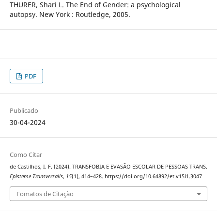
THURER, Shari L. The End of Gender: a psychological
autopsy. New York : Routledge, 2005.
PDF
Publicado
30-04-2024
Como Citar
de Castilhos, I. F. (2024). TRANSFOBIA E EVASÃO ESCOLAR DE PESSOAS TRANS.
Episteme Transversalis
,
15
(1), 414–428. https://doi.org/10.64892/et.v15i1.3047
Fomatos de Citação