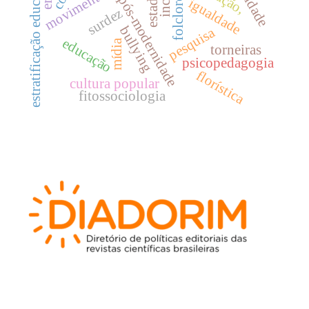
estratificação educacional
movimento cts
estado
pós-modernidade
folclore
igualdade
surdez
bullying
pesquisa
educação
mídia
torneiras
psicopedagogia
florística
cultura popular
fitossociologia