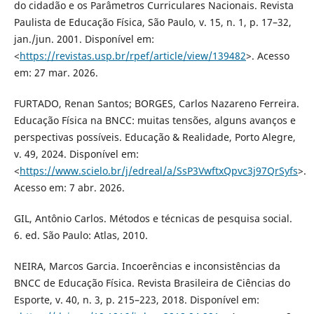
do cidadão e os Parâmetros Curriculares Nacionais. Revista
Paulista de Educação Física, São Paulo, v. 15, n. 1, p. 17–32,
jan./jun. 2001. Disponível em:
<
https://revistas.usp.br/rpef/article/view/139482
>. Acesso
em: 27 mar. 2026.
FURTADO, Renan Santos; BORGES, Carlos Nazareno Ferreira.
Educação Física na BNCC: muitas tensões, alguns avanços e
perspectivas possíveis. Educação & Realidade, Porto Alegre,
v. 49, 2024. Disponível em:
<
https://www.scielo.br/j/edreal/a/SsP3VwftxQpvc3j97QrSyfs
>.
Acesso em: 7 abr. 2026.
GIL, Antônio Carlos. Métodos e técnicas de pesquisa social.
6. ed. São Paulo: Atlas, 2010.
NEIRA, Marcos Garcia. Incoerências e inconsistências da
BNCC de Educação Física. Revista Brasileira de Ciências do
Esporte, v. 40, n. 3, p. 215–223, 2018. Disponível em: