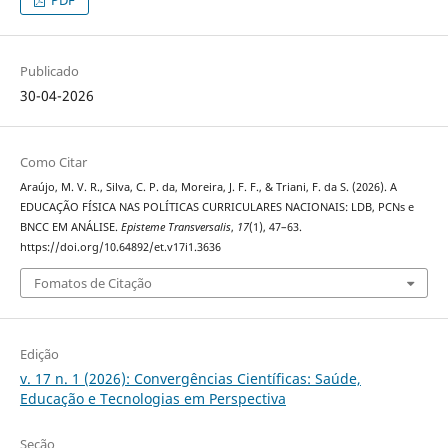
PDF
Publicado
30-04-2026
Como Citar
Araújo, M. V. R., Silva, C. P. da, Moreira, J. F. F., & Triani, F. da S. (2026). A
EDUCAÇÃO FÍSICA NAS POLÍTICAS CURRICULARES NACIONAIS: LDB, PCNs e
BNCC EM ANÁLISE.
Episteme Transversalis
,
17
(1), 47–63.
https://doi.org/10.64892/et.v17i1.3636
Fomatos de Citação
Edição
v. 17 n. 1 (2026): Convergências Científicas: Saúde,
Educação e Tecnologias em Perspectiva
Seção