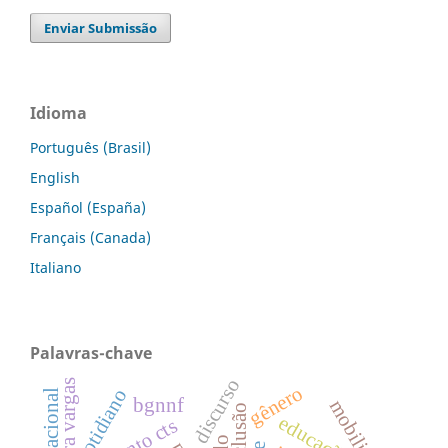
Enviar Submissão
Idioma
Português (Brasil)
English
Español (España)
Français (Canada)
Italiano
Palavras-chave
discurso
era vargas
gênero
cotidiano
bgnnf
mobilidade
inclusão
educação,