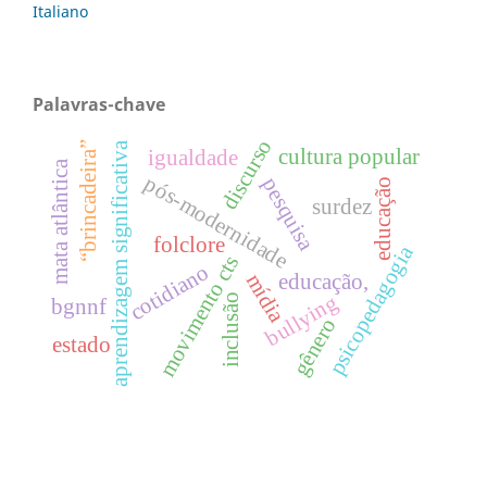
Italiano
Palavras-chave
discurso
aprendizagem significativa
“brincadeira”
cultura popular
igualdade
mata atlântica
pós-modernidade
pesquisa
educação
surdez
folclore
psicopedagogia
movimento cts
cotidiano
mídia
educação,
bullying
inclusão
bgnnf
gênero
estado