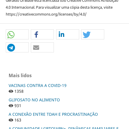
Geraldo Di Biase está licenciada sob Creative Commons Atribuição
4.0 Internacional. Para visualizar uma cópia desta licença, visite
https://creativecommons.org/licenses/by/4.0/
Mais lidos
VACINAS CONTRA A COVID-19
1358
GLIFOSATO NO ALIMENTO
931
A CONEXÃO ENTRE TDAH E PROCRASTINAÇÃO
163
A COMUNIDADE LGBTQIAPN+, DINÂMICAS FAMILIARES E