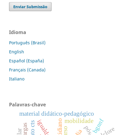
Enviar Submissão
Idioma
Português (Brasil)
English
Español (España)
Français (Canada)
Italiano
Palavras-chave
material didático-pedagógico
bgnnf
mobilidade
cotidiano
igualdade
folclore