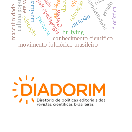
movimento cts
era vargas
pós-modernidade
discurso
mídia
cultura popular
educação,
psicopedagogia
estado
surdez
masculinidade
florística
gênero
inclusão
educação
pesquisa
bullying
conhecimento científico
movimento folclórico brasileiro